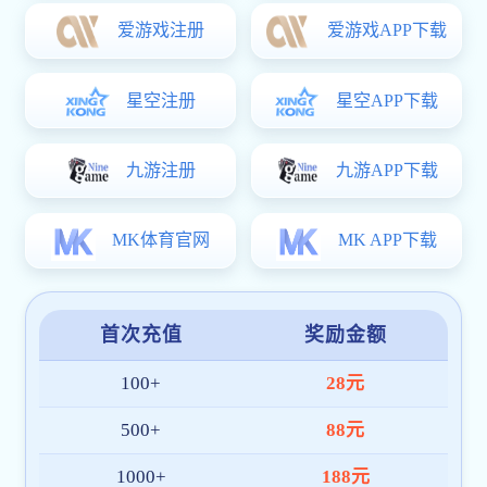
顶尖球员之一，阿根廷名宿豪尔赫·巴尔达诺对此给予
了高度评价，称赞他在现代足球中的地位绝非虚言。
本文将从四个方面对这一盛赞进行深入探讨：首先是
姆巴佩的技术实力和比赛影响力；其次是他的职业态
度与精神品质；第三是他在国际赛场上的表现与成
就；最后则是他对足球未来发展的潜在影响。通过这
些方面，我们可以更全面地理解姆巴佩作为时代传奇
球员的真实面貌。
1、姆巴佩的技术实力
基利安·姆巴佩以其卓越的技术能力而闻名，他具备出
色的控球技巧、速度以及精准的射门能力。他能够在
高速奔跑中保持精确的传球与射门，这种能力让对手
防不胜防。无论是在禁区内外，他都能创造出极大的