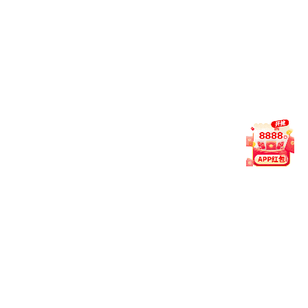
未来，我们期待看到更多如穆帕贝般杰出的年轻选
手，他们将在这个舞台上继续书写属于自己的传奇。
而我们相信，不论时代如何变迁，那份热爱与追求永
远不会改变，这也是每一位真正热爱足球的人共同心
声。相信在不久之后，我们将再次见证一个属于新时
代的新传奇诞生！
上一篇：
命运交错之夜东契奇与特雷杨的交…
下一篇：
杨瀚森在NBA罚球表现惊艳16罚15