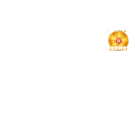
4、对未来足球发展的影响
C罗所取得的成就，不仅改变了个人命运，也为整个
足球界带来了深远影响。首先，他激励了一代又一代
年轻球员，让他们看到通过努力可以达到顶尖水平，
这是对未来足球人才培养的重要推动力。
C罗还提升了商业化时代下运动员形象的重要性，通
过社交媒体等平台扩大自身品牌价值，使得更多赞助
商愿意投资于体育项目，对行业发展起到了积极作
用。
最后，他对于团队合作及领导能力也树立了一面旗
帜。在场上，他既是队友们信赖的大哥，也是年轻球
员学习模仿的榜样。这种正面示范效应，将进一步促