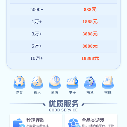
部开始了他的职业生涯。凭借出色的表现，他迅速引
起了欧洲顶级俱乐部的关注。在2003年，他加盟曼
联，在这里度过了一个辉煌的时期，帮助球队赢得多
个英超冠军和欧冠奖杯。
随后，C罗转会至皇家马德里，这段时间是他职业生
涯中的巅峰期。他在西甲赛场上持续发光发热，不仅
多次赢得西甲冠军，还创造了个人进球记录，其中包
括连续多个赛季获得金靴荣誉。
最终，在2021年回归曼联后，他依然保持着高水平的
竞技状态。这些经历为他在不同联赛中的成功奠定了
坚实基础，也使他成为全球最受欢迎和最具影响力的
运动员之一。
2、技术特点与竞争优势