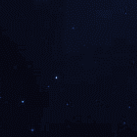
在2023年NBA赛季中，圣安东尼
2026-07-31
火箭队为何在比赛前夕找不到
火箭队在比赛前夕找不到酒店的预订
2026-07-10
欧亿体育官方
欧亿体育官方官方网站【KY1.AC】官
温
网认证:手机版、app下载、登录入
s
口、官方网站、网页版、平台、网
址、地址、注册、娱乐，欧亿体育官
方(中国)官方网站欢迎大家选择真正的
官方通道，同时我们提供全天候7x24
小时在线服务，第一时间处理各类问