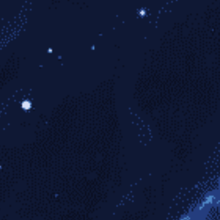
交网络时代，一举一动都会被无限放大。姆巴佩休假期间的一些
大的压力。一些分析人士认为，这种舆论环境使得运动员不得不
也容易导致误解。例如，部分评论认为姆巴佩只是享受自己的生
间矛盾的一种思考。
马球员呼吁大家理智看待事件。他们强调，在竞技体育中，每个
讨论来消除误解，将有助于推动事情的发展向积极方向转变。
冲突。首先，加强沟通显然是解决问题的重要途径。当出现意见
此外，高管和教练组需扮演好协调者角色，引导各方进行建设性
内外部事务，以减少因个人行为导致的不满。例如，可以制定明