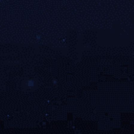
奥马刺队的夺冠引发了广泛关注，尤其是...
酒店预订难
，令球队和球迷都感到困惑。作为...
联系我们
快速导航
州市鹿城区车站大道63号
App下载
关于我们
upport@cengizyardibi.com
隐私政策
用户协议
网站地图