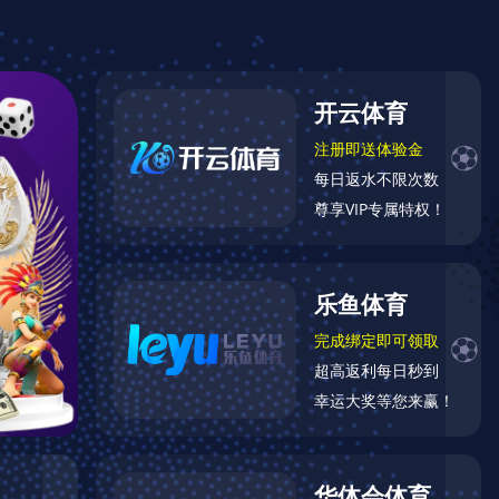
注册入口
育赛事与数据服务
 支持
APP下载
与
网页使用
，每日同步
掌握比赛节奏。