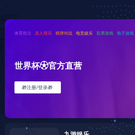
欧亿体育官方
A
欢迎访问
欧亿体育官方
，提供全面覆
更新千场比赛