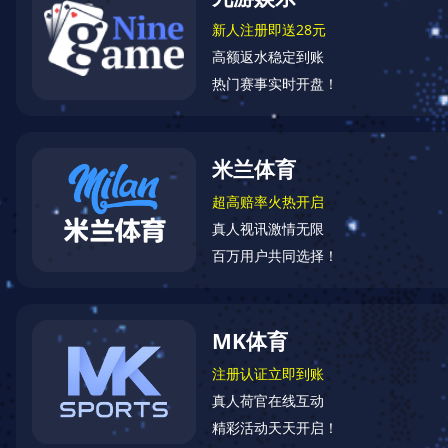
皇马球员对姆巴佩休假安排表
2026-06-15 02:59
32 次阅读
近日，关于皇马球员对姆巴佩休假安排的
事件主要围绕着姆巴佩在假期中的行为以
的波动。本篇文章将从四个方面进行详细
以期更全面地理解这一复杂问题。
1、团队氛围与凝聚力
首先，团队氛围是球队成功的重要因素之
似乎打破了这种平衡。一些皇马球员认为