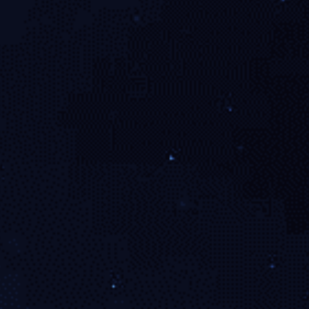
下一篇：
徐静雨：老将KD能否再度绝杀火箭新